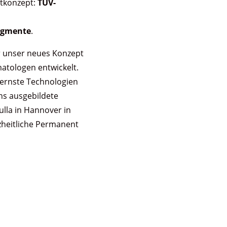
tkonzept:
TÜV-
n
igmente
.
r unser neues Konzept
atologen entwickelt.
dernste Technologien
ns ausgebildete
kulla in Hannover in
heitliche Permanent